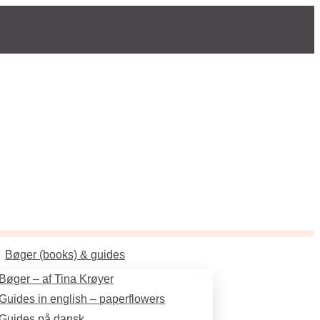
Bøger (books) & guides
Bøger – af Tina Krøyer
Guides in english – paperflowers
Guides på dansk