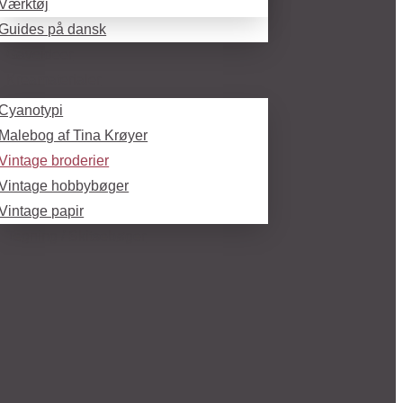
Værktøj
Guides på dansk
Gaveideer
Kreamaterialer
Cyanotypi
Malebog af Tina Krøyer
Vintage broderier
Vintage hobbybøger
Vintage papir
Tegning / Skitsebøger