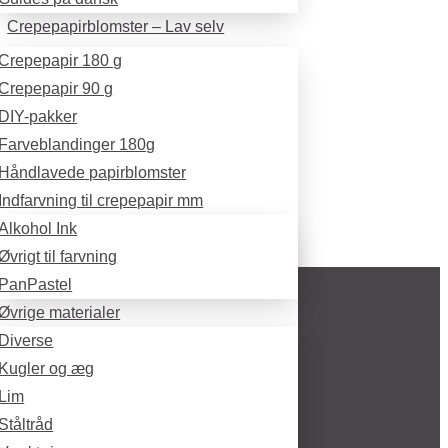
Crepepapirblomster – Lav selv
Crepepapir 180 g
Crepepapir 90 g
DIY-pakker
Farveblandinger 180g
Håndlavede papirblomster
Indfarvning til crepepapir mm
Alkohol Ink
Øvrigt til farvning
PanPastel
Øvrige materialer
Diverse
Kugler og æg
Lim
Ståltråd