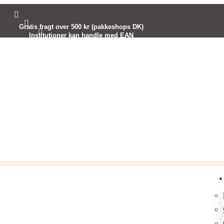


Gratis fragt over 500 kr (pakkeshops DK)

Institutioner kan handle med EAN
Kreativ inspiration til dig