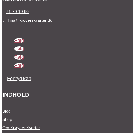
21 70 19 90

Tina@kroyerskvarter.dk

Følg
Følg
Følg
Følg
Fortryd køb
INDHOLD
Blog
Shop
Om Krøyers Kvarter