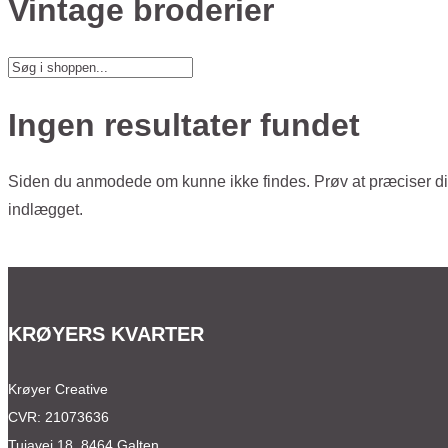
Vintage broderier
Ingen resultater fundet
Siden du anmodede om kunne ikke findes. Prøv at præciser din 
indlægget.
KRØYERS KVARTER
Krøyer Creative
CVR: 21073636
Tujavej 18, 8464 Galten