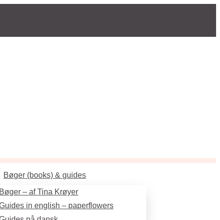
Bøger (books) & guides
Bøger – af Tina Krøyer
Guides in english – paperflowers
Guides på dansk