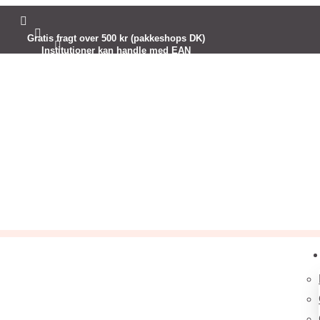


Gratis fragt over 500 kr (pakkeshops DK)

Institutioner kan handle med EAN
Kreativ inspiration til dig