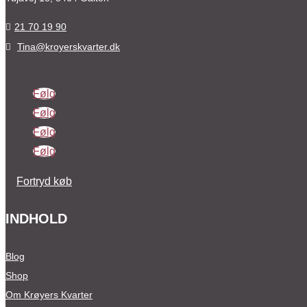
21 70 19 90

Tina@kroyerskvarter.dk

Følg
Følg
Følg
Følg
Fortryd køb
INDHOLD
Blog
Shop
Om Krøyers Kvarter