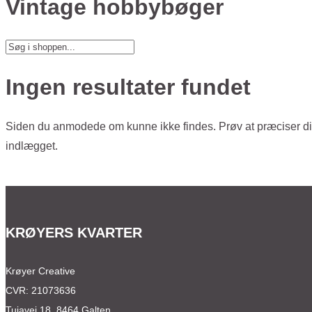
Vintage hobbybøger
Ingen resultater fundet
Siden du anmodede om kunne ikke findes. Prøv at præciser din 
indlægget.
KRØYERS KVARTER
Krøyer Creative
CVR: 21073636
Tujavej 18, 8464 Galten