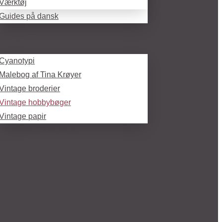
Værktøj
Guides på dansk
Gaveideer
Kreamaterialer
Cyanotypi
Malebog af Tina Krøyer
Vintage broderier
Vintage hobbybøger
Vintage papir
Tegning / Skitsebøger