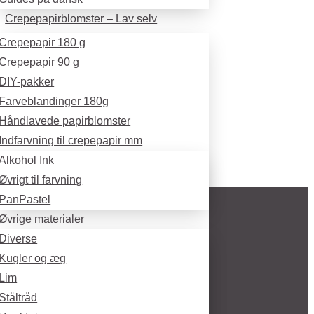
Crepepapirblomster – Lav selv
Crepepapir 180 g
Crepepapir 90 g
DIY-pakker
Farveblandinger 180g
Håndlavede papirblomster
Indfarvning til crepepapir mm
Alkohol Ink
Øvrigt til farvning
PanPastel
Øvrige materialer
Diverse
Kugler og æg
Lim
Ståltråd