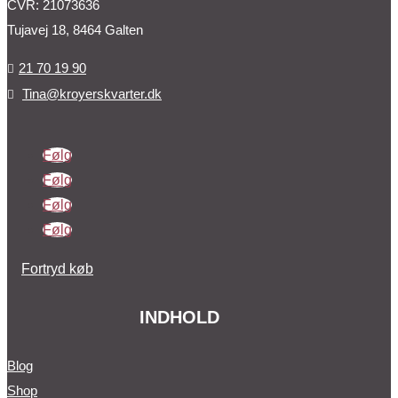
CVR: 21073636
Tujavej 18, 8464 Galten
21 70 19 90

Tina@kroyerskvarter.dk

Følg
Følg
Følg
Følg
Fortryd køb
INDHOLD
Blog
Shop