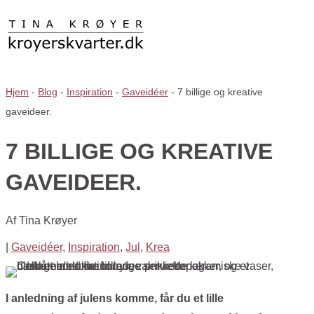
Hjem
-
Blog
-
Inspiration
-
Gaveidéer
-
7 billige og kreative
gaveideer.
7 BILLIGE OG KREATIVE
GAVEIDEER.
Af
Tina Krøyer
|
Gaveidéer
,
Inspiration
,
Jul
,
Krea
I anledning af julens komme, får du et lille