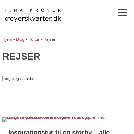
Hjem
-
Blog
-
Kultur
-
Rejser
REJSER
Inspirationstur til en storby – alle