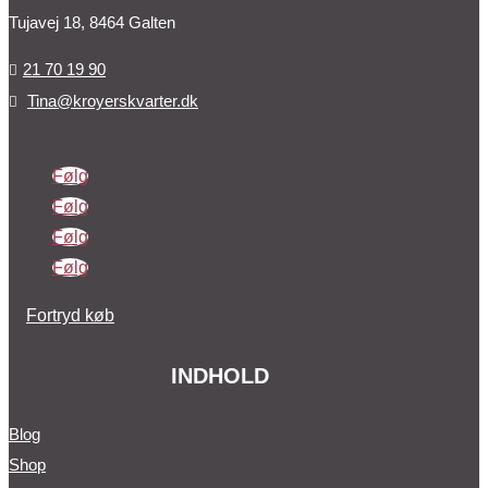
Tujavej 18, 8464 Galten
21 70 19 90

Tina@kroyerskvarter.dk

Følg
Følg
Følg
Følg
Fortryd køb
INDHOLD
Blog
Shop