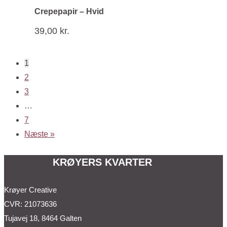
Crepepapir – Hvid
39,00
kr.
1
2
3
…
7
Næste »
KRØYERS KVARTER
Krøyer Creative
CVR: 21073636
Tujavej 18, 8464 Galten