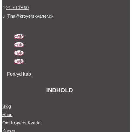
21 70 19 90

Tina@kroyerskvarter.dk

Følg
Følg
Følg
Følg
Fortryd køb
INDHOLD
Blog
Shop
Om Krøyers Kvarter
Kurser