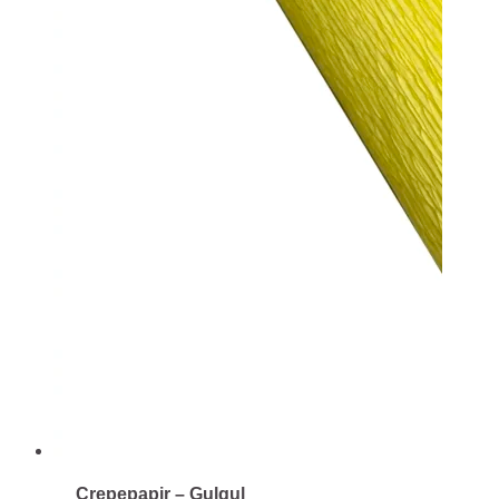
Crepepapir – Gulgul