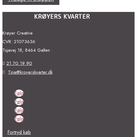
KRØYERS KVARTER
Krøyer Creative
CVR: 21073636
Tujavej 18, 8464 Galten
21 70 19 90

Tina@kroyerskvarter.dk

Følg
Følg
Følg
Følg
Fortryd køb