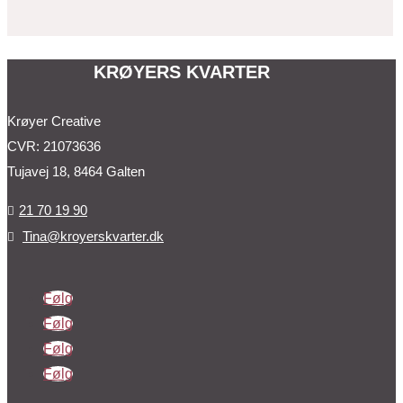
KRØYERS KVARTER
Krøyer Creative
CVR: 21073636
Tujavej 18, 8464 Galten
21 70 19 90

Tina@kroyerskvarter.dk

Følg
Følg
Følg
Følg