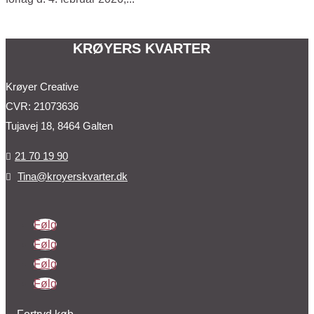
KRØYERS KVARTER
Krøyer Creative
CVR: 21073636
Tujavej 18, 8464 Galten
21 70 19 90

Tina@kroyerskvarter.dk

Følg
Følg
Følg
Følg