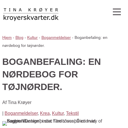
Hjem
-
Blog
-
Kultur
-
Boganmeldelser
-
Boganbefaling: en
nørdebog for tøjnørder.
BOGANBEFALING: EN
NØRDEBOG FOR
TØJNØRDER.
Af
Tina Krøyer
|
Boganmeldelser
,
Krea
,
Kultur
,
Tekstil