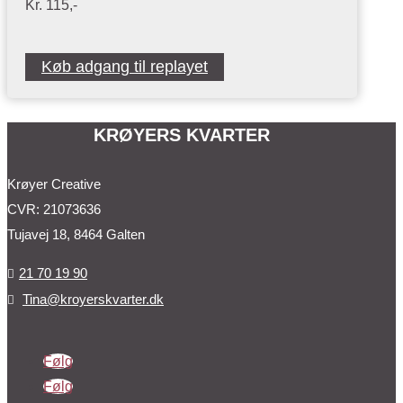
Kr. 115,-
Køb adgang til replayet
KRØYERS KVARTER
Krøyer Creative
CVR: 21073636
Tujavej 18, 8464 Galten
21 70 19 90

Tina@kroyerskvarter.dk

Følg
Følg