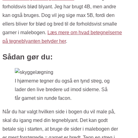
forholdsvis blød blyant. Jeg har brugt 4B, men andre
kan også bruges. Dog vil jeg sige max 5B, fordi den
ellers bliver for blød og bred til de forholdsvist smalle
garner i malebogen.
Læs mere om hvad betegnelserne
på tegneblyanten betyder her
.
Sådan gør du:
I hjørnerne tegner du også en tynd streg, og
lader den live bredere ud imod siderne. Så
får garnet sin runde facon.
Når du har valgt hvilken side i bogen du vil male på,
skal du igang med din tegneblyant. Det kan godt
betale sig i starten, at bruge de sider i malebogen der
er mest forstørrede = garnet er bredt.
Tegn en streg i