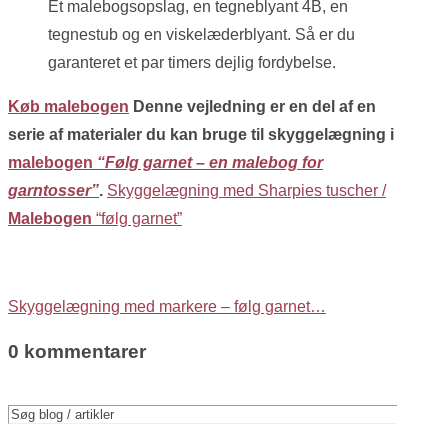
Et malebogsopslag, en tegneblyant 4B, en
tegnestub og en viskelæderblyant. Så er du
garanteret et par timers dejlig fordybelse.
Køb malebogen
Denne vejledning er en del af en
serie af materialer du kan bruge til skyggelægning i
malebogen
“Følg garnet – en malebog for
garntosser”
.
Skyggelægning med Sharpies tuscher /
Malebogen
“følg garnet”
Skyggelægning med markere – følg garnet…
0 kommentarer