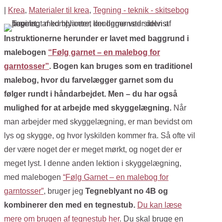
|
Krea
,
Materialer til krea
,
Tegning - teknik - skitsebog
Instruktionerne herunder er lavet med baggrund i
malebogen
“Følg garnet – en malebog for
garntosser”
. Bogen kan bruges som en traditionel
malebog, hvor du farvelægger garnet som du
følger rundt i håndarbejdet. Men – du har også
mulighed for at arbejde med skyggelægning.
Når
man arbejder med skyggelægning, er man bevidst om
lys og skygge, og hvor lyskilden kommer fra. Så ofte vil
der være noget der er meget mørkt, og noget der er
meget lyst.
I denne anden lektion i skyggelægning,
med malebogen
“Følg Garnet – en malebog for
garntosser”
, bruger jeg
Tegneblyant no 4B og
kombinerer den med en tegnestub.
Du kan læse
mere om brugen af tegnestub her
.
Du skal bruge en