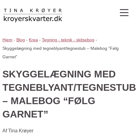
Hjem
-
Blog
-
Krea
-
Tegning - teknik - skitsebog
-
Skyggelægning med tegneblyant/tegnestub – Malebog “Følg
Garnet”
SKYGGELÆGNING MED
TEGNEBLYANT/TEGNESTUB
– MALEBOG “FØLG
GARNET”
Af
Tina Krøyer