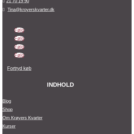
21 70 19 90

Tina@kroyerskvarter.dk

Følg
Følg
Følg
Følg
Fortryd køb
INDHOLD
Blog
Shop
Om Krøyers Kvarter
Kurser