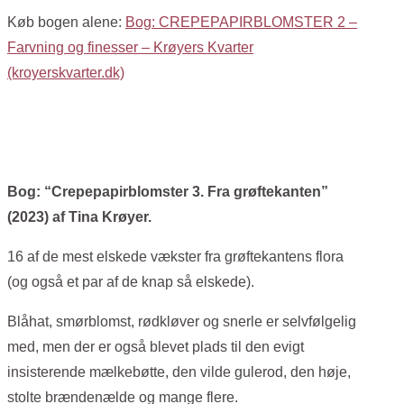
Køb bogen alene:
Bog: CREPEPAPIRBLOMSTER 2 –
Farvning og finesser – Krøyers Kvarter
(kroyerskvarter.dk)
Bog: “Crepepapirblomster 3. Fra grøftekanten”
(2023) af Tina Krøyer.
16 af de mest elskede vækster fra grøftekantens flora
(og også et par af de knap så elskede).
Blåhat, smørblomst, rødkløver og snerle er selvfølgelig
med, men der er også blevet plads til den evigt
insisterende mælkebøtte, den vilde gulerod, den høje,
stolte brændenælde og mange flere.