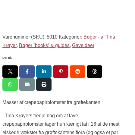
Varenummer (SKU):
5010
Kategorier:
Bøger - af Tina
Krøyer
,
Bøger (books) & guides
,
Gaveideer
Del på
Masser af crepepapirblomster fra grøftekanten.
I Tina Krøyers tredje bog om at lave
crepepapirblomster tager hun kærligt fat i 16 af de mest
elskede vækster fra grøftekantens flora (og også et par