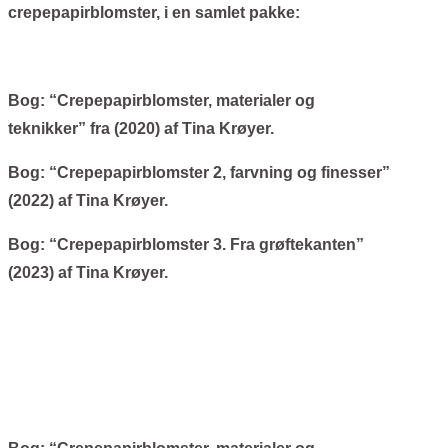
3
crepepapirblomster, i en samlet pakke:
Samlet
pakke
antal
Bog: “Crepepapirblomster, materialer og
teknikker” fra (2020) af Tina Krøyer.
Bog: “Crepepapirblomster 2, farvning og finesser”
(2022) af Tina Krøyer.
Bog: “Crepepapirblomster 3. Fra grøftekanten”
(2023) af Tina Krøyer.