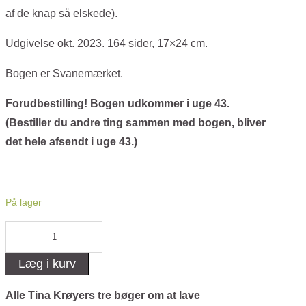
af de knap så elskede).
Udgivelse okt. 2023. 164 sider, 17×24 cm.
Bogen er Svanemærket.
Forudbestilling! Bogen udkommer i uge 43.
(Bestiller du andre ting sammen med bogen, bliver
det hele afsendt i uge 43.)
På lager
Bog:
Crepepapirblomster
Læg i kurv
1-
2-
Alle Tina Krøyers tre bøger om at lave