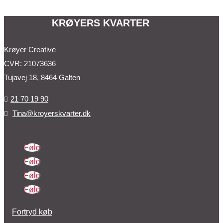
KRØYERS KVARTER
Krøyer Creative
CVR: 21073636
Tujavej 18, 8464 Galten
21 70 19 90

Tina@kroyerskvarter.dk

Følg
Følg
Følg
Følg
Fortryd køb