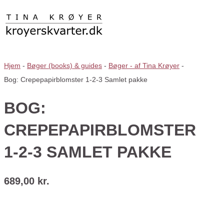
Hjem
-
Bøger (books) & guides
-
Bøger - af Tina Krøyer
-
Bog: Crepepapirblomster 1-2-3 Samlet pakke
BOG:
CREPEPAPIRBLOMSTER
1-2-3 SAMLET PAKKE
689,00
kr.