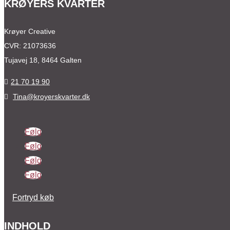
KRØYERS KVARTER
Krøyer Creative
CVR: 21073636
Tujavej 18, 8464 Galten
21 70 19 90

Tina@kroyerskvarter.dk

Følg
Følg
Følg
Følg
Fortryd køb
INDHOLD