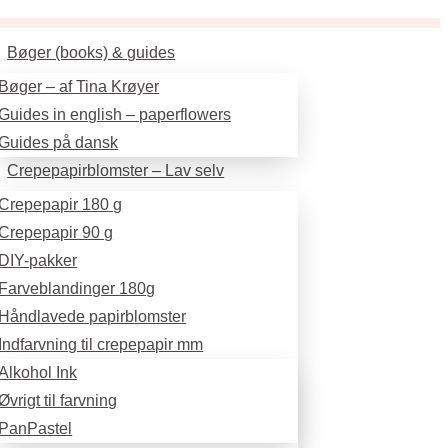
Bøger (books) & guides
Bøger – af Tina Krøyer
Guides in english – paperflowers
Guides på dansk
Crepepapirblomster – Lav selv
Crepepapir 180 g
Crepepapir 90 g
DIY-pakker
Farveblandinger 180g
Håndlavede papirblomster
Indfarvning til crepepapir mm
Alkohol Ink
Øvrigt til farvning
PanPastel