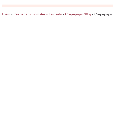
Hjem
-
Crepepapirblomster - Lav selv
-
Crepepapir 90 g
-
Crepepapir