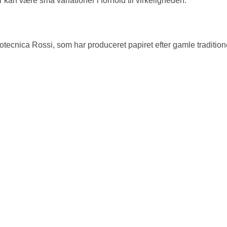
an være små variationer i forhold til virkeligheden.
totecnica Rossi, som har produceret papiret efter gamle traditione