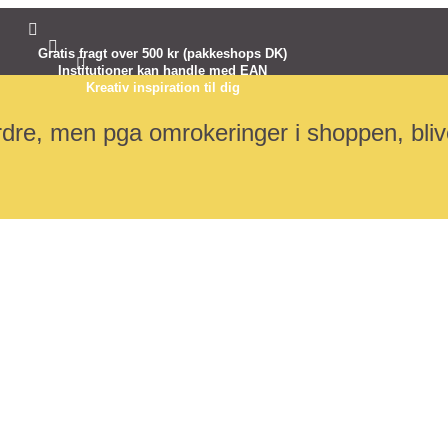


Gratis fragt over 500 kr (pakkeshops DK)

Institutioner kan handle med EAN
Kreativ inspiration til dig
dre, men pga omrokeringer i shoppen, blive