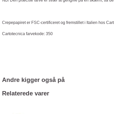
NB! Den præcise farve er svær at gengive på en skærm, så der k
Crepepapiret er FSC-certificeret og fremstillet i Italien hos Car
Cartotecnica farvekode: 350
Andre kigger også på
Relaterede varer