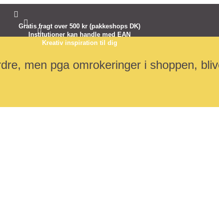


Gratis fragt over 500 kr (pakkeshops DK)

Institutioner kan handle med EAN
Kreativ inspiration til dig
dre, men pga omrokeringer i shoppen, blive