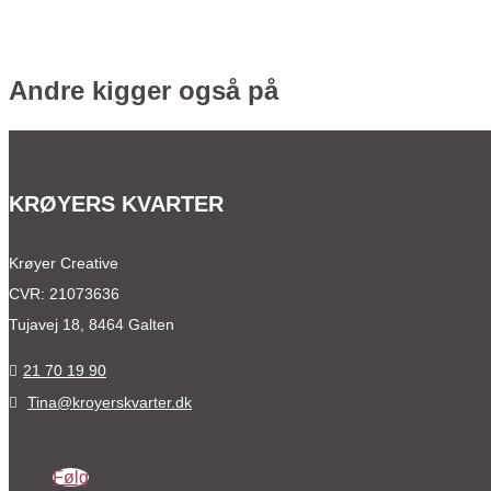
Andre kigger også på
KRØYERS KVARTER
Krøyer Creative
CVR: 21073636
Tujavej 18, 8464 Galten
21 70 19 90

Tina@kroyerskvarter.dk

Følg