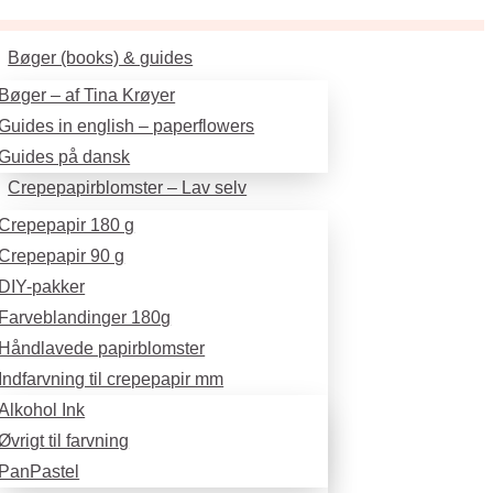
Bøger (books) & guides
Bøger – af Tina Krøyer
Guides in english – paperflowers
Guides på dansk
Crepepapirblomster – Lav selv
Crepepapir 180 g
Crepepapir 90 g
DIY-pakker
Farveblandinger 180g
Håndlavede papirblomster
Indfarvning til crepepapir mm
Alkohol Ink
Øvrigt til farvning
PanPastel