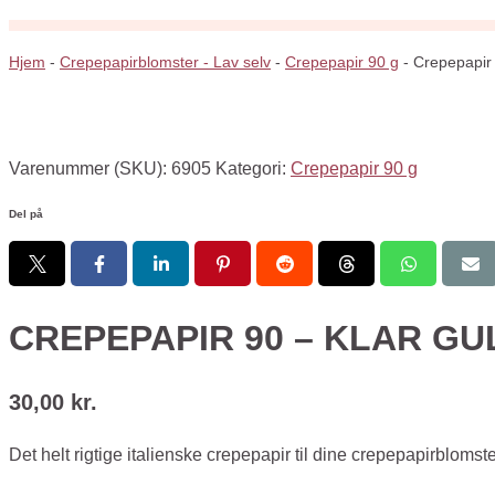
Hjem
-
Crepepapirblomster - Lav selv
-
Crepepapir 90 g
-
Crepepapir 
Varenummer (SKU):
6905
Kategori:
Crepepapir 90 g
Del på
CREPEPAPIR 90 – KLAR GU
30,00
kr.
Det helt rigtige italienske crepepapir til dine crepepapirblomst