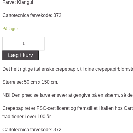
Farve: Klar gul
Cartotecnica farvekode: 372
På lager
Crepepapir
90
Læg i kurv
-
Klar
Det helt rigtige italienske crepepapir, til dine crepepapirbloms
gul
Størrelse: 50 cm x 150 cm.
antal
NB! Den præcise farve er svær at gengive på en skærm, så der k
Crepepapiret er FSC-certificeret og fremstillet i Italien hos Ca
traditioner i over 100 år.
Cartotecnica farvekode: 372