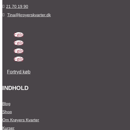
21 70 19 90

Tina@kroyerskvarter.dk

Følg
Følg
Følg
Følg
Fortryd køb
INDHOLD
Blog
Shop
Om Krøyers Kvarter
Kurser