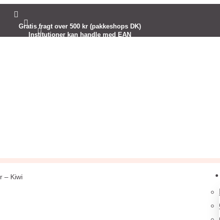


Gratis fragt over 500 kr (pakkeshops DK)

Institutioner kan handle med EAN
Kreativ inspiration til dig
 – Kiwi