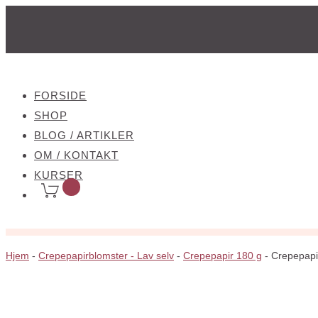
FORSIDE
SHOP
BLOG / ARTIKLER
OM / KONTAKT
KURSER
Hjem
-
Crepepapirblomster - Lav selv
-
Crepepapir 180 g
-
Crepepapir