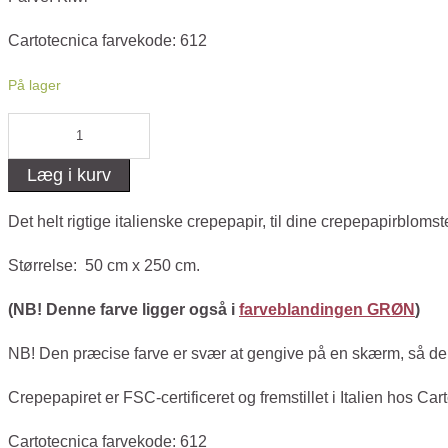
Cartotecnica farvekode: 612
På lager
Crepepapir
-
Læg i kurv
Kiwi
antal
Det helt rigtige italienske crepepapir, til dine crepepapirbloms
Størrelse: 50 cm x 250 cm.
(NB! Denne farve ligger også i
farveblandingen GRØN
)
NB! Den præcise farve er svær at gengive på en skærm, så der k
Crepepapiret er FSC-certificeret og fremstillet i Italien hos Car
Cartotecnica farvekode: 612