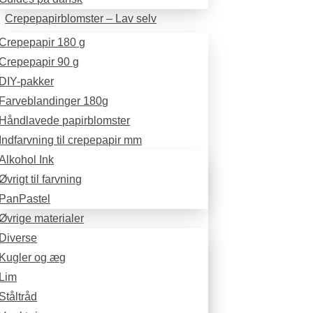
Crepepapirblomster – Lav selv
Crepepapir 180 g
Crepepapir 90 g
DIY-pakker
Farveblandinger 180g
Håndlavede papirblomster
Indfarvning til crepepapir mm
Alkohol Ink
Øvrigt til farvning
PanPastel
Øvrige materialer
Diverse
Kugler og æg
Lim
Ståltråd