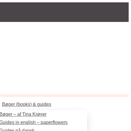
Bøger (books) & guides
Bøger – af Tina Krøyer
Guides in english – paperflowers
Guides på dansk