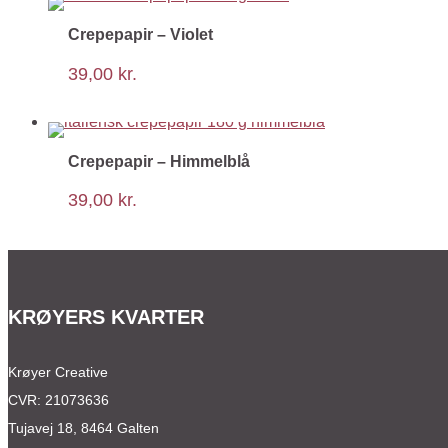
Crepepapir – Violet
39,00
kr.
Crepepapir – Himmelblå
39,00
kr.
KRØYERS KVARTER
Krøyer Creative
CVR: 21073636
Tujavej 18, 8464 Galten