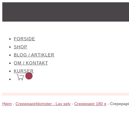
FORSIDE
SHOP
BLOG / ARTIKLER
OM / KONTAKT
KURSER
Hjem
-
Crepepapirblomster - Lav selv
-
Crepepapir 180 g
-
Crepepapi