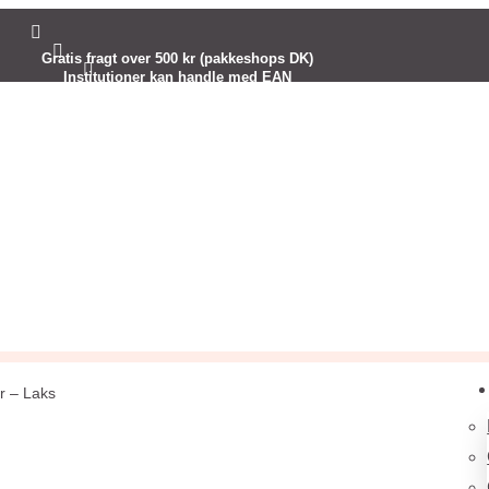


Gratis fragt over 500 kr (pakkeshops DK)

Institutioner kan handle med EAN
Kreativ inspiration til dig
r – Laks