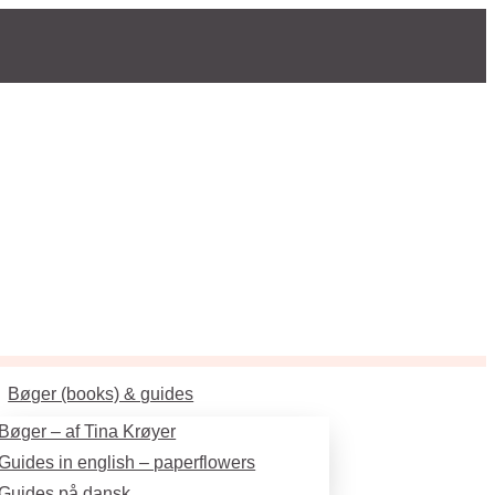
Bøger (books) & guides
Bøger – af Tina Krøyer
Guides in english – paperflowers
Guides på dansk