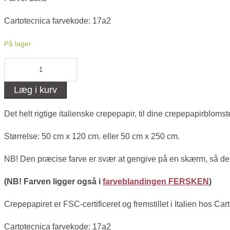
Cartotecnica farvekode: 17a2
På lager
Crepepapir
-
Læg i kurv
Laks
antal
Det helt rigtige italienske crepepapir, til dine crepepapirbloms
Størrelse: 50 cm x 120 cm. eller 50 cm x 250 cm.
NB! Den præcise farve er svær at gengive på en skærm, så der k
(NB! Farven ligger også i
farveblandingen FERSKEN
)
Crepepapiret er FSC-certificeret og fremstillet i Italien hos Car
Cartotecnica farvekode: 17a2