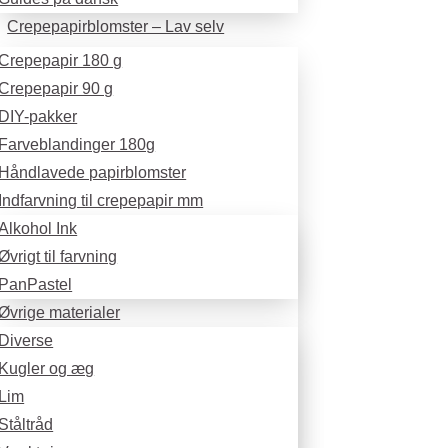
Crepepapirblomster – Lav selv
Crepepapir 180 g
Crepepapir 90 g
DIY-pakker
Farveblandinger 180g
Håndlavede papirblomster
Indfarvning til crepepapir mm
Alkohol Ink
Øvrigt til farvning
PanPastel
Øvrige materialer
Diverse
Kugler og æg
Lim
Ståltråd