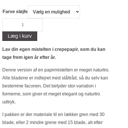
Farve sløjfe
Mistelten
DIY-
Læg i kurv
kit
antal
Lav din egen mistelten i crepepapir, som du kan
tage frem igen år efter år.
Denne version af en papirmistelten er meget naturtro.
Alle bladene er indlejret med ståltråd, så du selv kan
bestemme faconen. Det betyder stor variation i
formerne, som giver et meget elegant og naturtro
udtryk.
I pakken er der materiale til en lækker gren med 30
blade, eller 2 mindre grene med 15 blade, alt efter