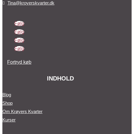
Tina@kroyerskvarter.dk

Følg
Følg
Følg
Følg
Fortryd køb
INDHOLD
Blog
Shop
Om Krøyers Kvarter
Kurser