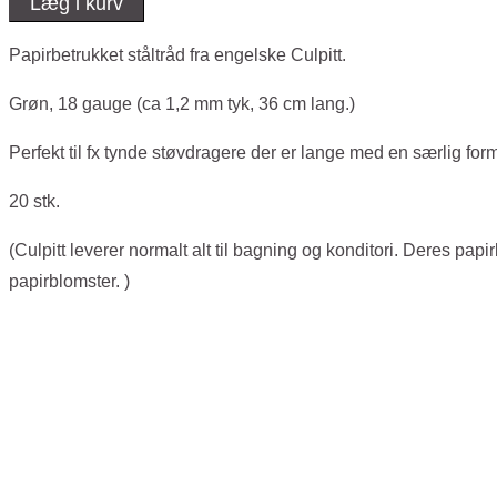
Læg i kurv
Grøn
-
Papirbetrukket ståltråd fra engelske Culpitt.
18
Grøn, 18 gauge (ca 1,2 mm tyk, 36 cm lang.)
Gauge
(Cullpitt)
Perfekt til fx tynde støvdragere der er lange med en særlig for
antal
20 stk.
(Culpitt leverer normalt alt til bagning og konditori. Deres pap
papirblomster. )