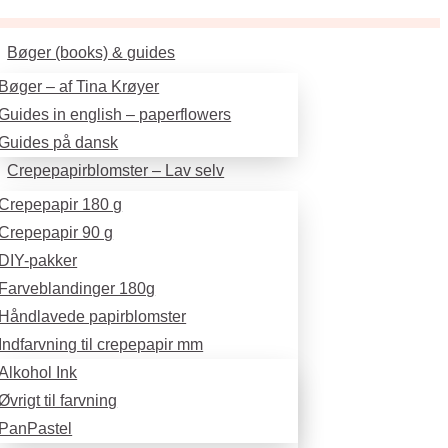
Bøger (books) & guides
Bøger – af Tina Krøyer
Guides in english – paperflowers
Guides på dansk
Crepepapirblomster – Lav selv
Crepepapir 180 g
Crepepapir 90 g
DIY-pakker
Farveblandinger 180g
Håndlavede papirblomster
Indfarvning til crepepapir mm
Alkohol Ink
Øvrigt til farvning
PanPastel