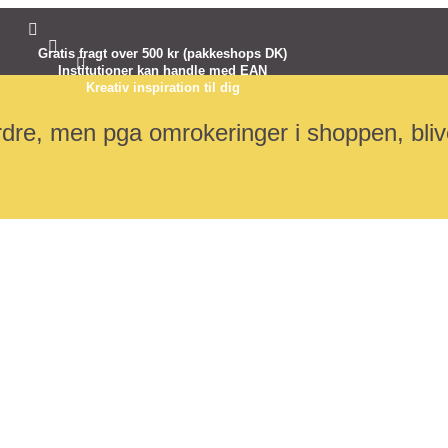


Gratis fragt over 500 kr (pakkeshops DK)

Institutioner kan handle med EAN
Kreativ inspiration til dig
dre, men pga omrokeringer i shoppen, blive