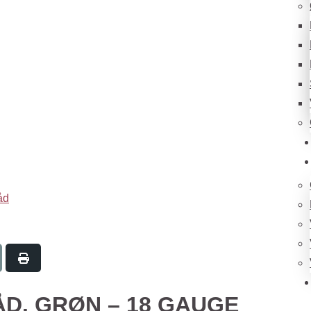
åd
D. GRØN – 18 GAUGE