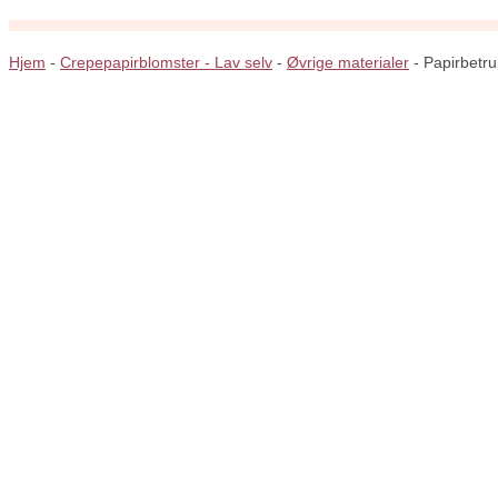
Hjem
-
Crepepapirblomster - Lav selv
-
Øvrige materialer
-
Papirbetru