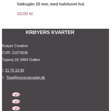
Vatkugler 20 mm, med halvboret hul.
10,00
kr.
KRØYERS KVARTER
Krøyer Creative
CVR: 21073636
Tujavej 18, 8464 Galten
21 70 19 90

Tina@kroyerskvarter.dk

Følg
Følg
Følg