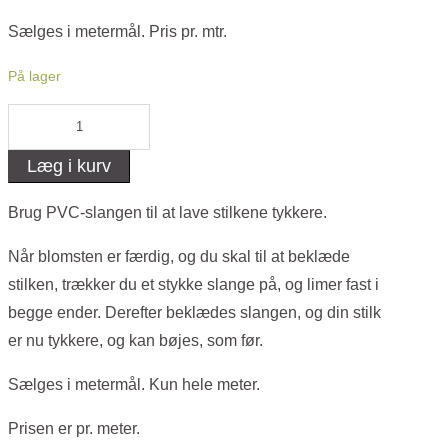
Sælges i metermål. Pris pr. mtr.
På lager
PVC-
slange,
Læg i kurv
16
mm
Brug PVC-slangen til at lave stilkene tykkere.
-
Når blomsten er færdig, og du skal til at beklæde
til
stilken, trækker du et stykke slange på, og limer fast i
kraftige
begge ender. Derefter beklædes slangen, og din stilk
stilke
er nu tykkere, og kan bøjes, som før.
antal
Sælges i metermål. Kun hele meter.
Prisen er pr. meter.