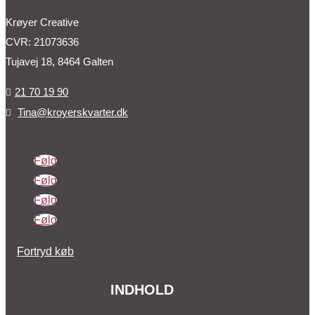
Krøyer Creative
CVR: 21073636
Tujavej 18, 8464 Galten
21 70 19 90

Tina@kroyerskvarter.dk

Følg
Følg
Følg
Følg
Fortryd køb
INDHOLD