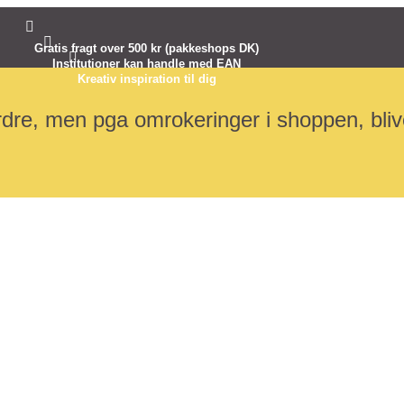


Gratis fragt over 500 kr (pakkeshops DK)

Institutioner kan handle med EAN
Kreativ inspiration til dig
dre, men pga omrokeringer i shoppen, blive