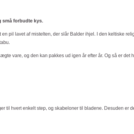
og små forbudte kys.
n pil lavet af mistelten, der slår Balder ihjel. I den keltiske r
tabu.
te vare, og den kan pakkes ud igen år efter år. Og så er det hel
er til hvert enkelt step, og skabeloner til bladene. Desuden er d