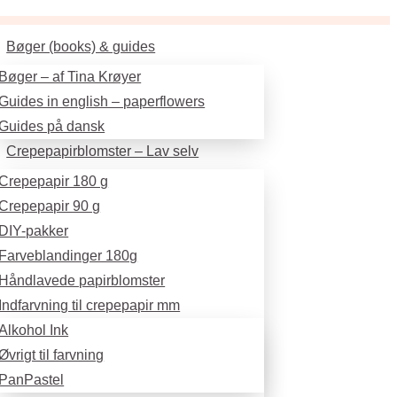
Bøger (books) & guides
Bøger – af Tina Krøyer
Guides in english – paperflowers
Guides på dansk
Crepepapirblomster – Lav selv
Crepepapir 180 g
Crepepapir 90 g
DIY-pakker
Farveblandinger 180g
Håndlavede papirblomster
Indfarvning til crepepapir mm
Alkohol Ink
Øvrigt til farvning
PanPastel