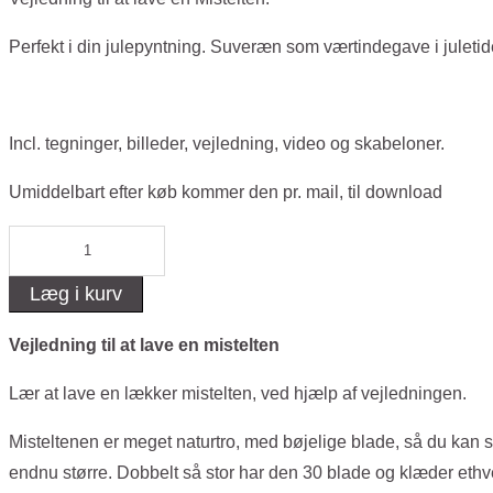
Perfekt i din julepyntning. Suveræn som værtindegave i juletid
Incl. tegninger, billeder, vejledning, video og skabeloner.
Umiddelbart efter køb kommer den pr. mail, til download
Sådan
laver
Læg i kurv
du
en
Vejledning til at lave en mistelten
mistelten.
Lær at lave en lækker mistelten, ved hjælp af vejledningen.
Vejledning
/
Misteltenen er meget naturtro, med bøjelige blade, så du kan s
download.
endnu større. Dobbelt så stor har den 30 blade og klæder ethver
antal