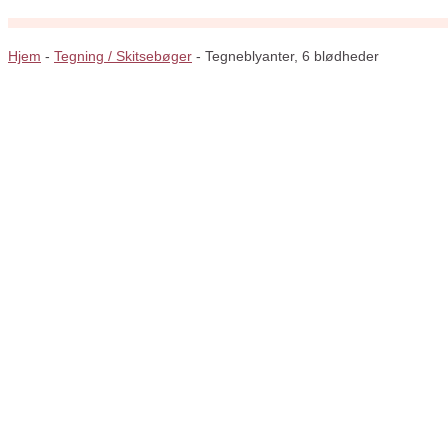
Hjem
-
Tegning / Skitsebøger
-
Tegneblyanter, 6 blødheder