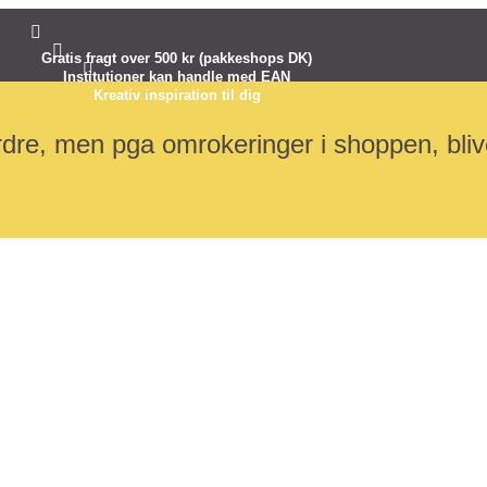


Gratis fragt over 500 kr (pakkeshops DK)

Institutioner kan handle med EAN
Kreativ inspiration til dig
dre, men pga omrokeringer i shoppen, blive