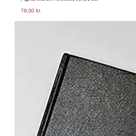
79,00
kr.