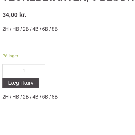
34,00
kr.
2H / HB / 2B / 4B / 6B / 8B
På lager
Tegneblyanter,
6
Læg i kurv
blødheder
antal
2H / HB / 2B / 4B / 6B / 8B