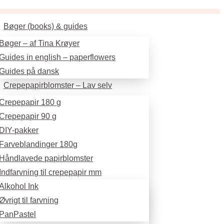
Bøger (books) & guides
Bøger – af Tina Krøyer
Guides in english – paperflowers
Guides på dansk
Crepepapirblomster – Lav selv
Crepepapir 180 g
Crepepapir 90 g
DIY-pakker
Farveblandinger 180g
Håndlavede papirblomster
Indfarvning til crepepapir mm
Alkohol Ink
Øvrigt til farvning
PanPastel