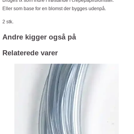
Bruges fx som indre i frøstande i crepepapirblomster.
Eller som base for en blomst der bygges udenpå.
2 stk.
Andre kigger også på
Relaterede varer