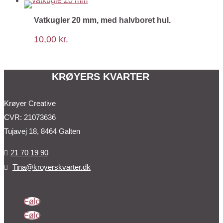
Vatkugler 20 mm, med halvboret hul.
10,00
kr.
KRØYERS KVARTER
Krøyer Creative
CVR: 21073636
Tujavej 18, 8464 Galten
21 70 19 90

Tina@kroyerskvarter.dk

Følg
Følg