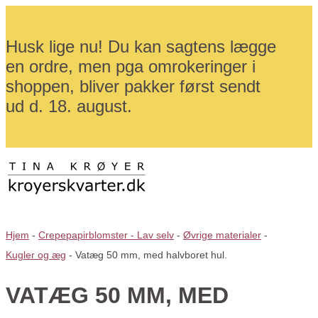
Husk lige nu! Du kan sagtens lægge
en ordre, men pga omrokeringer i
shoppen, bliver pakker først sendt
ud d. 18. august.
Hjem
-
Crepepapirblomster - Lav selv
-
Øvrige materialer
-
Kugler og æg
-
Vatæg 50 mm, med halvboret hul.
VATÆG 50 MM, MED