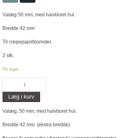
Vatæg 50 mm, med halvboret hul.
Bredde 42 mm
Til crepepapirblomster.
2 stk.
På lager
Vatæg
50
Læg i kurv
mm,
med
Vatæg, 50 mm, med halvboret hul.
halvboret
Bredde 42 mm. (ekstra bredde)
hul.
antal