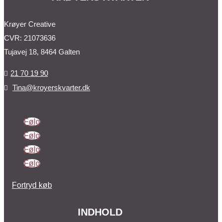
Krøyer Creative
CVR: 21073636
Tujavej 18, 8464 Galten
21 70 19 90

Tina@kroyerskvarter.dk

Følg
Følg
Følg
Følg
Fortryd køb
INDHOLD