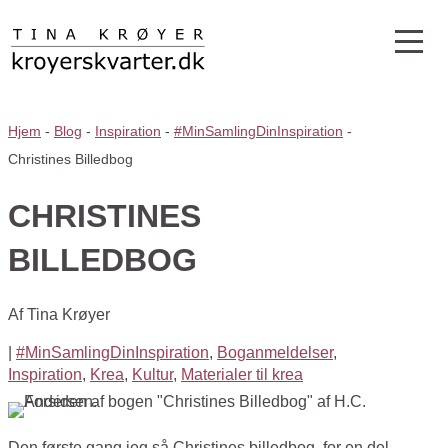
Hjem
-
Blog
-
Inspiration
-
#MinSamlingDinInspiration
-
Christines Billedbog
CHRISTINES
BILLEDBOG
Af
Tina Krøyer
|
#MinSamlingDinInspiration
,
Boganmeldelser
,
Inspiration
,
Krea
,
Kultur
,
Materialer til krea
Den første gang jeg så Christines billedbog, for en del