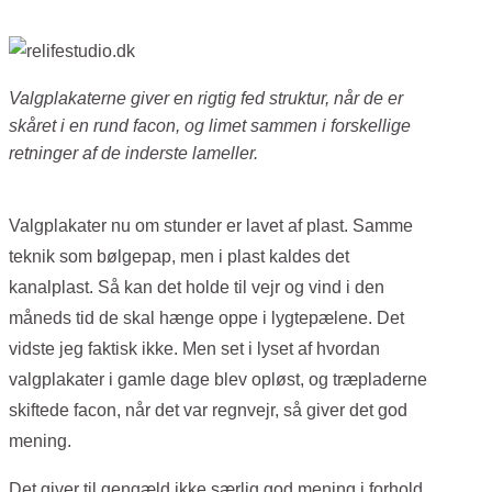
Valgplakaterne giver en rigtig fed struktur, når de er
skåret i en rund facon, og limet sammen i forskellige
retninger af de inderste lameller.
Valgplakater nu om stunder er lavet af plast. Samme
teknik som bølgepap, men i plast kaldes det
kanalplast. Så kan det holde til vejr og vind i den
måneds tid de skal hænge oppe i lygtepælene. Det
vidste jeg faktisk ikke. Men set i lyset af hvordan
valgplakater i gamle dage blev opløst, og træpladerne
skiftede facon, når det var regnvejr, så giver det god
mening.
Det giver til gengæld ikke særlig god mening i forhold