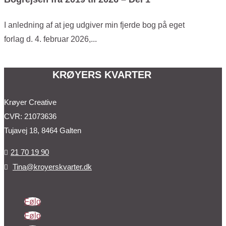
I anledning af at jeg udgiver min fjerde bog på eget
forlag d. 4. februar 2026,...
KRØYERS KVARTER
Krøyer Creative
CVR: 21073636
Tujavej 18, 8464 Galten
21 70 19 90

Tina@kroyerskvarter.dk

Følg
Følg