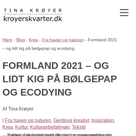
Hjem
-
Blog
-
Krea
-
Fra haven og naturen
-
Formland 2021
– og lidt kig på bølgepap og ecodying
FORMLAND 2021 – OG
LIDT KIG PÅ BØLGEPAP
OG ECODYING
Af
Tina Krøyer
|
Fra haven og naturen
,
Genbrug kreativt
,
Inspiration
,
Krea
,
Kultur
,
Kulturanbefalinger
,
Tekstil