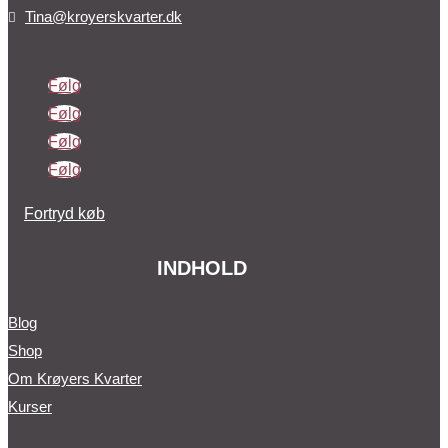
Tina@kroyerskvarter.dk

Følg
Følg
Følg
Følg
Fortryd køb
INDHOLD
Blog
Shop
Om Krøyers Kvarter
Kurser