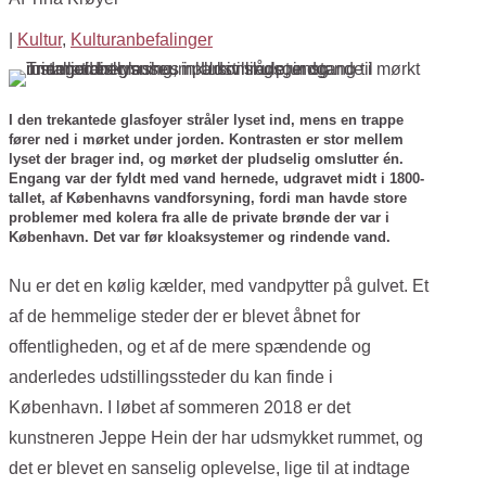
|
Kultur
,
Kulturanbefalinger
I den trekantede glasfoyer stråler lyset ind, mens en trappe
fører ned i mørket under jorden. Kontrasten er stor mellem
lyset der brager ind, og mørket der pludselig omslutter én.
Engang var der fyldt med vand hernede, udgravet midt i 1800-
tallet, af Københavns vandforsyning, fordi man havde store
problemer med kolera fra alle de private brønde der var i
København. Det var før kloaksystemer og rindende vand.
Nu er det en kølig kælder, med vandpytter på gulvet. Et
af de hemmelige steder der er blevet åbnet for
offentligheden, og et af de mere spændende og
anderledes udstillingssteder du kan finde i
København. I løbet af sommeren 2018 er det
kunstneren Jeppe Hein der har udsmykket rummet, og
det er blevet en sanselig oplevelse, lige til at indtage