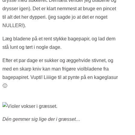
drysse med sukkeret. Dernæst vender jeg bladene og
drysser igen). Det er klart nemmest at bruge en pincet
til alt det her dypperi. (jeg sagde jo at det er noget
NULLER!).
Læg bladene på et rent stykke bagepapir, og lad dem
stå lunt og tørt i nogle dage.
Efter et par dage er sukker og æggehvide stivnet, og
med en skarp kniv kan man frigøre violbladene fra
bagepapiret. Vupti! Liiiige til at pynte på en kageglasur
🙂
Dén gemmer sig lige der i græsset…