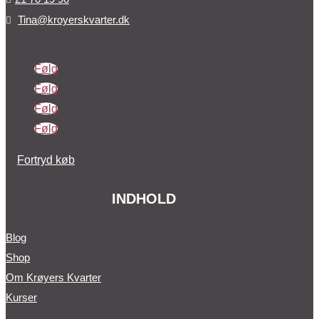
Tina@kroyerskvarter.dk

Følg
Følg
Følg
Følg
Fortryd køb
INDHOLD
Blog
Shop
Om Krøyers Kvarter
Kurser