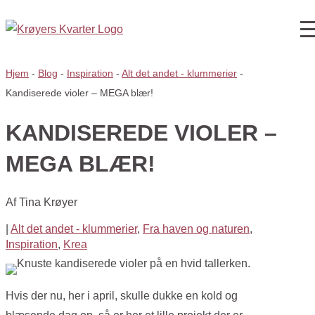
Hjem
-
Blog
-
Inspiration
-
Alt det andet - klummerier
-
Kandiserede violer – MEGA blær!
KANDISEREDE VIOLER –
MEGA BLÆR!
Af
Tina Krøyer
|
Alt det andet - klummerier
,
Fra haven og naturen
,
Inspiration
,
Krea
Hvis der nu, her i april, skulle dukke en kold og