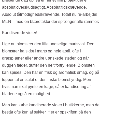
blæsende dag op, så er her et lille projekt der er
absolut overskudsagtigt. Absolut tidskrævende.
Absolut tålmodighedskrævende. Totalt nulre-arbejde!
MEN – med en blærefaktor der sprænger alle rammer:
Kandiserede violer!
Lige nu blomstrer den lille undselige martsviol. Den
blomstrer fra sidst i marts og hele april, ofte i
græsplæner eller andre uønskede steder, og når
duggen falder, dufter den helt fortryllende. Blomsten
kan spises. Den har en frisk og aromatisk smag, og på
toppen af en salat er den friske blomst yndig. Men –
hvis man skal pynte en kage, så er kandisering af
bladene også en mulighed.
Man kan købe kandiserede violer i butikkerne, men de
består ofte kun af sukker. Her er opskriften på den