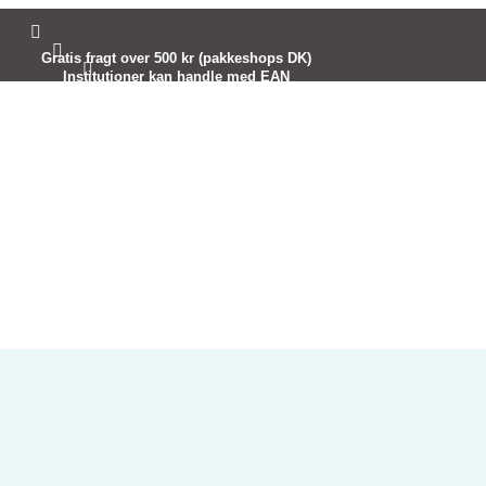


Gratis fragt over 500 kr (pakkeshops DK)

Institutioner kan handle med EAN
Kreativ inspiration til dig