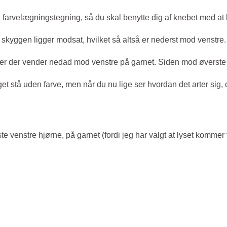
e farvelægningstegning, så du skal benytte dig af knebet med at 
t skyggen ligger modsat, hvilket så altså er nederst mod venstre.
er der vender nedad mod venstre på garnet. Siden mod øverste hø
 stå uden farve, men når du nu lige ser hvordan det arter sig, o
venstre hjørne, på garnet (fordi jeg har valgt at lyset kommer 