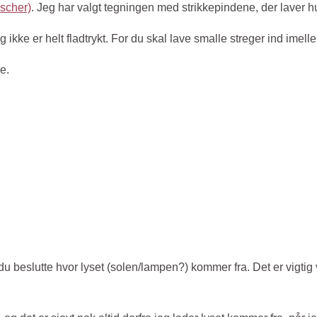
uscher)
. Jeg har valgt tegningen med strikkepindene, der laver hu
 ikke er helt fladtrykt. For du skal lave smalle streger ind imell
ve.
 beslutte hvor lyset (solen/lampen?) kommer fra. Det er vigtig 