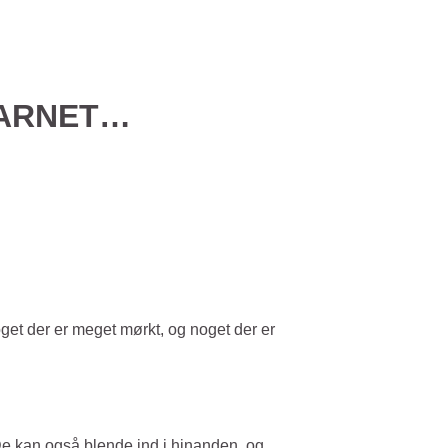
GARNET…
get der er meget mørkt, og noget der er
 De kan også blende ind i hinanden, og