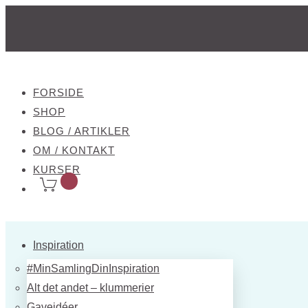
FORSIDE
SHOP
BLOG / ARTIKLER
OM / KONTAKT
KURSER
Inspiration
#MinSamlingDinInspiration
Alt det andet – klummerier
Gaveidéer