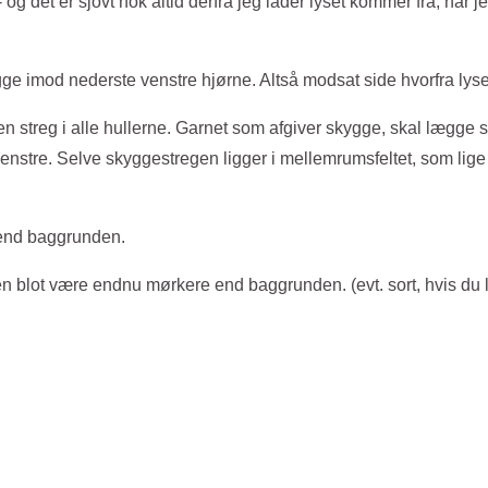
- og det er sjovt nok altid derfra jeg lader lyset kommer fra, når
igge imod nederste venstre hjørne. Altså modsat side hvorfra lys
streg i alle hullerne. Garnet som afgiver skygge, skal lægge s
nstre. Selve skyggestregen ligger i mellemrumsfeltet, som lige e
 end baggrunden.
n blot være endnu mørkere end baggrunden. (evt. sort, hvis du