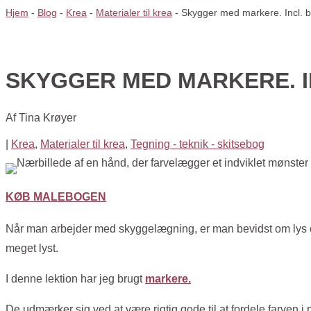
Hjem
-
Blog
-
Krea
-
Materialer til krea
-
Skygger med markere. Incl. 
SKYGGER MED MARKERE. I
Af
Tina Krøyer
|
Krea
,
Materialer til krea
,
Tegning - teknik - skitsebog
KØB MALEBOGEN
Når man arbejder med skyggelægning, er man bevidst om lys og
meget lyst.
I denne lektion har jeg brugt
markere.
De udmærker sig ved at være rigtig gode til at fordele farven i