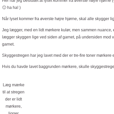
Her har jeg besluttet at lyset kommer fra øverste højre hjørne (
🙂 ha ha! )
Når lyset kommer fra øverste højre hjørne, skal alle skygger l
Jeg lægger, med en lidt mørkere kulør, men sammen nuance, en 
lægger skyggen lige ved siden af garnet, på undersiden mod ve
garnet.
Skyggestregen har jeg lavet med der er tre-fire toner mørkere
Hvis du havde lavet baggrunden mørkere, skulle skyggestrege
Læg mærke
til at stregen
der er lidt
mørkere,
ligger