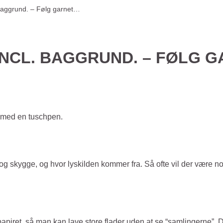
baggrund. – Følg garnet…
NCL. BAGGRUND. – FØLG 
 skygge, og hvor lyskilden kommer fra. Så ofte vil der være no
 papiret, så man kan lave store flader uden at se “samlingerne”.