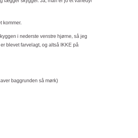
 jeg lægger skygger. Ja, man er jo et vanedyr
et kommer.
kyggen i nederste venstre hjørne, så jeg
r blevet farvelagt, og altså IKKE på
 laver baggrunden så mørk)