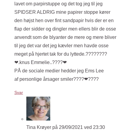
lavet om parpirstuppe og det tog jeg til jeg
SPIDSER ALDRIG mine papirer stoppe kører
den højst hen over fint sandpapir hvis der er en
flap der sidder og dingler men ellers blir de osse
anvendt som de blyanter de mere og mere bliver
til jeg det var det jeg kævler men havde osse
meget på hjertet tak for du lyttede.????????
❤.knus Emmelie..????❤
PÅ de sociale medier hedder jeg Ems Lee
af personlige årsager smiler????❤????
Svar
Tina Krøyer
på 29/09/2021 ved 23:30