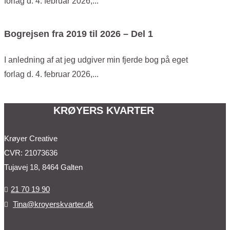
forlag d. 4. februar 2026,...
Bogrejsen fra 2019 til 2026 – Del 1
I anledning af at jeg udgiver min fjerde bog på eget
forlag d. 4. februar 2026,...
KRØYERS KVARTER
Krøyer Creative
CVR: 21073636
Tujavej 18, 8464 Galten
21 70 19 90

Tina@kroyerskvarter.dk
