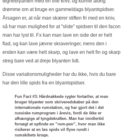
tegneblyanten med en lille kniv, og kunne aldrig
drømme om at bruge en gammeldags blyantspidser.
Årsagen er, at når man skærer stiften fri med en kniv,
så har man mulighed for at ”slide” spidsen til den facon
man har lyst til. Fx kan man lave en side der er helt
flad, og kan lave jævne skraveringer, mens den i
enden kan være helt skarp, og lave en helt fin og skarp
streg bare ved at dreje blyanten lidt.
Disse variationsmuligheder har du ikke, hvis du bare
har den lille spids fra en blyantspidser.
Fun Fact #3: Hårdnakkede rygter fortæller, at man
bruger blyanter som skriveredskaber på den
internationale rumstation, og har gjort det i det
russiske rumprogram i årevis, fordi de ikke er
afhængige af tyngdekraften. Man har imidlertid
forsøgt at opfinde en ”rum-pen”, hvor man ikke
risikerer at en løs spids vil flyve rundt i
rumskibets kroge.