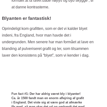
formået at få lavet både højlys og dyb skygge , til
at danne kontrasterne.
Blyanten er fantastisk!
Oprindeligt kom grafitten, som er det vi kalder blyet
indeni, fra England, hvor man havde det i
undergrunden. Men senere har man formået at lave en
blanding af pulveriseret grafit og ler, som tilsammen
laver den konsistens på “blyet”, som vi kender i dag.
Fun fact #1: Der har aldrig været bly i blyanter!
Ca. år 1500 fandt man en enorm aflejring af grafit
i England. Det viste sig at være god at afmærke
får med, så man skar det ud og ombandt det med