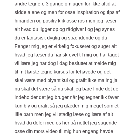
andre tegnere 3 gange om ugen for ikke altid at
sidde alene og men for osse inspiration og tips af
hinanden og positiv klik osse ros men jeg læser
alt hvad du ligger op og rådgiver i og jeg synes
du er fantasisk dygtig og spændende og du
Fenger mig jeg er virkelig fokuseret og suger alt
hvad jeg læser du har skrevet til mig og har taget
vil lære jeg har dog I dag besluttet at melde mig
til mit første tegne kursus for let øvede og det
skal være med blyant kul og grafit ikke maling ja
nu skal det være så nu skal jeg bare finde det der
indeholder det jeg bruger når jeg tegner ikk faver
kun bly og grafit så jeg glæder mig meget som et
lille barn men jeg vil stadig læse og lære af alt
hvad du deler med os her på nettet jeg sugende
osse din mors video til mig hun engang havde