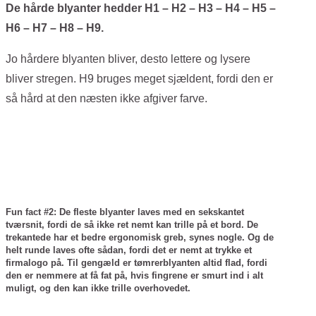
De hårde blyanter hedder H1 – H2 – H3 – H4 – H5 –
H6 – H7 – H8 – H9.
Jo hårdere blyanten bliver, desto lettere og lysere
bliver stregen. H9 bruges meget sjældent, fordi den er
så hård at den næsten ikke afgiver farve.
Fun fact #2: De fleste blyanter laves med en sekskantet
tværsnit, fordi de så ikke ret nemt kan trille på et bord. De
trekantede har et bedre ergonomisk greb, synes nogle. Og de
helt runde laves ofte sådan, fordi det er nemt at trykke et
firmalogo på. Til gengæld er tømrerblyanten altid flad, fordi
den er nemmere at få fat på, hvis fingrene er smurt ind i alt
muligt, og den kan ikke trille overhovedet.