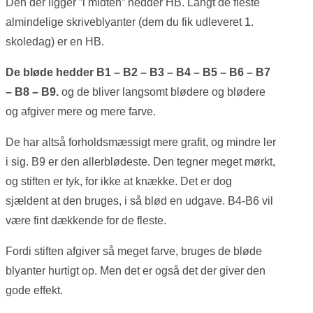
Den der ligger ”i midten” hedder HB. Langt de fleste
almindelige skriveblyanter (dem du fik udleveret 1.
skoledag) er en HB.
De bløde hedder B1 – B2 – B3 – B4 – B5 – B6 – B7
– B8 – B9.
og de bliver langsomt blødere og blødere
og afgiver mere og mere farve.
De har altså forholdsmæssigt mere grafit, og mindre ler
i sig. B9 er den allerblødeste. Den tegner meget mørkt,
og stiften er tyk, for ikke at knække. Det er dog
sjældent at den bruges, i så blød en udgave. B4-B6 vil
være fint dækkende for de fleste.
Fordi stiften afgiver så meget farve, bruges de bløde
blyanter hurtigt op. Men det er også det der giver den
gode effekt.