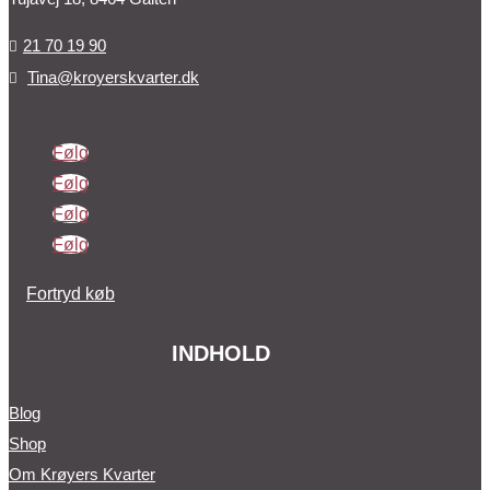
21 70 19 90

Tina@kroyerskvarter.dk

Følg
Følg
Følg
Følg
Fortryd køb
INDHOLD
Blog
Shop
Om Krøyers Kvarter