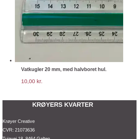
Vatkugler 20 mm, med halvboret hul.
10,00
kr.
KRØYERS KVARTER
Krøyer Creative
CVR: 21073636
Tujavej 18, 8464 Galten