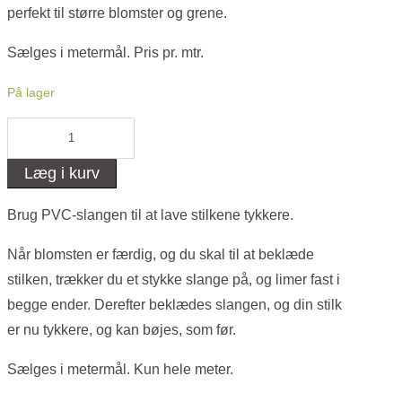
perfekt til større blomster og grene.
Sælges i metermål. Pris pr. mtr.
På lager
PVC-
slange,
Læg i kurv
9
mm
Brug PVC-slangen til at lave stilkene tykkere.
-
Når blomsten er færdig, og du skal til at beklæde
til
stilken, trækker du et stykke slange på, og limer fast i
tykkere
begge ender. Derefter beklædes slangen, og din stilk
stilke
er nu tykkere, og kan bøjes, som før.
antal
Sælges i metermål. Kun hele meter.