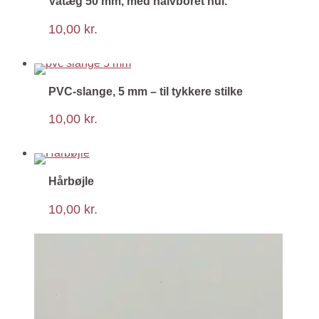
Vatæg 50 mm, med halvboret hul.
10,00
kr.
PVC-slange, 5 mm – til tykkere stilke
10,00
kr.
Hårbøjle
10,00
kr.