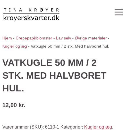
Hjem
-
Crepepapirblomster - Lav selv
-
Øvrige materialer
-
Kugler og æg
-
Vatkugle 50 mm / 2 stk. Med halvboret hul.
VATKUGLE 50 MM / 2
STK. MED HALVBORET
HUL.
12,00
kr.
Varenummer (SKU):
6110-1
Kategorier:
Kugler og æg
,