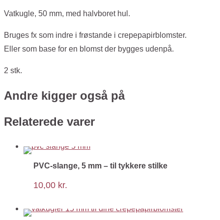
/
Vatkugle, 50 mm, med halvboret hul.
2
Bruges fx som indre i frøstande i crepepapirblomster.
stk.
Eller som base for en blomst der bygges udenpå.
Med
halvboret
2 stk.
hul.
antal
Andre kigger også på
Relaterede varer
PVC-slange, 5 mm – til tykkere stilke
10,00
kr.