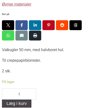
Øvrige materialer
Del på
Vatkugler 50 mm, med halvboret hul.
Til crepepapirblomster.
2 stk.
På lager
Vatkugle
50
Læg i kurv
mm