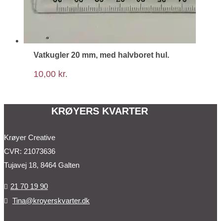
Vatkugler 20 mm, med halvboret hul.
10,00
kr.
KRØYERS KVARTER
Krøyer Creative
CVR: 21073636
Tujavej 18, 8464 Galten
21 70 19 90

Tina@kroyerskvarter.dk
